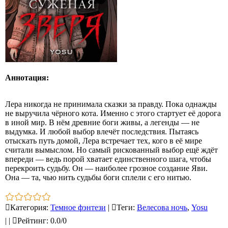
Аннотация:
Лера никогда не принимала сказки за правду. Пока однажды
не выручила чёрного кота. Именно с этого стартует её дорога
в иной мир. В нём древние боги живы, а легенды — не
выдумка. И любой выбор влечёт последствия. Пытаясь
отыскать путь домой, Лера встречает тех, кого в её мире
считали вымыслом. Но самый рискованный выбор ещё ждёт
впереди — ведь порой хватает единственного шага, чтобы
перекроить судьбу. Он — наиболее грозное создание Яви.
Она — та, чью нить судьбы боги сплели с его нитью.
Категория
:
Темное фэнтези
|
Теги
:
Велесова ночь
,
Yosu
|
|
Рейтинг
:
0.0
/
0