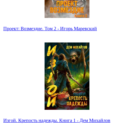
Проект: Возмездие. Том 2 - Игорь Маревский
Изгой. Крепость надежды. Книга 1 - Дем Михайлов