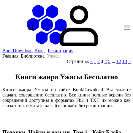
BookDownload
Вход
|
Регистрация
Главная
Библиотека
Ужасы
Страницы
:
«
1
2
3
4
5
...
12
13
»
Книги жанра Ужасы Бесплатно
Книги жанра Ужасы на сайте BookDownload Вы можете
скачать совершенно бесплатно. Все книги полные версии без
сокращений доступны в форматах Fb2 и TXT их можно как
скачать так и читать на сайте онлайн без регистрации.
Подонки. Найди и возьми. Том 1 - Кейт Блейз