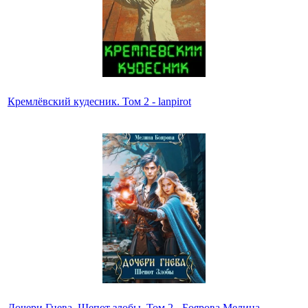
Кремлёвский кудесник. Том 2 - lanpirot
Дочери Гнева. Шепот злобы. Том 2 - Боярова Мелина