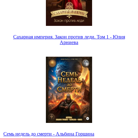
Сахарная империя. Закон против леди. Том 1 - Юлия
Арниева
Семь недель до смерти - Альбина Горшина