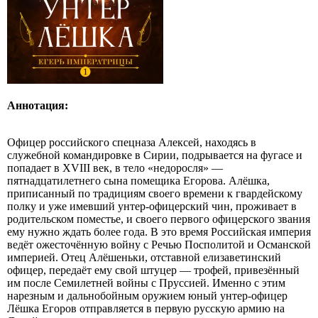
Аннотация:
Офицер российского спецназа Алексей, находясь в
служебной командировке в Сирии, подрывается на фугасе и
попадает в XVIII век, в тело «недоросля» —
пятнадцатилетнего сына помещика Егорова. Алёшка,
приписанный по традициям своего времени к гвардейскому
полку и уже имевший унтер‑офицерский чин, проживает в
родительском поместье, и своего первого офицерского звания
ему нужно ждать более года. В это время Российская империя
ведёт ожесточённую войну с Речью Посполитой и Османской
империей. Отец Алёшеньки, отставной елизаветинский
офицер, передаёт ему свой штуцер — трофей, привезённый
им после Семилетней войны с Пруссией. Именно с этим
нарезным и дальнобойным оружием юный унтер‑офицер
Лёшка Егоров отправляется в первую русскую армию на