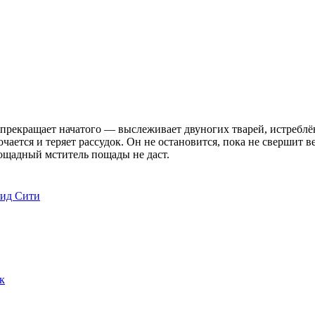
 прекращает начатого — выслеживает двуногих тварей, истреблё
ается и теряет рассудок. Он не остановится, пока не свершит в
спощадный мститель пощады не даст.
ид Сити
к