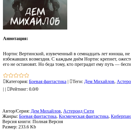
Аннотация:
Нортис Вертинский, изувеченный в семнадцать лет юноша, не
избежавших возмездия. С каждым днём Нортис крепнет, ожесточ
его не остановят. Но беда тому, кто преградит ему путь — бе
Категория
:
Боевая фантастика
|
Теги
:
Дем Михайлов
,
Астеро
|
|
Рейтинг
:
0.0
/
0
Автор/Серия:
Дем Михайлов
,
Астероид Сити
Жанры:
Боевая фантастика
,
Космическая фантастика
,
Киберпан
Версия книги: Полная Версия
Размер: 233.6 Kb