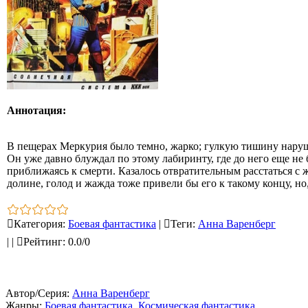
Аннотация:
В пещерах Меркурия было темно, жарко; гулкую тишину наруш
Он уже давно блуждал по этому лабиринту, где до него еще не
приближаясь к смерти. Казалось отвратительным расстаться с ж
долине, голод и жажда тоже привели бы его к такому концу, но
Категория
:
Боевая фантастика
|
Теги
:
Анна Варенберг
|
|
Рейтинг
:
0.0
/
0
Автор/Серия:
Анна Варенберг
Жанры:
Боевая фантастика
,
Космическая фантастика