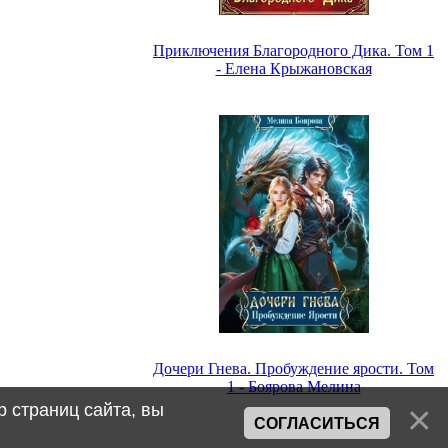
Приключения Благородного Дика. Том 1
- Елена Крыжановская
Дочери Гнева. Пробуждение ярости. Том
1 - Боярова Мелина
 страниц сайта, вы
СОГЛАСИТЬСЯ