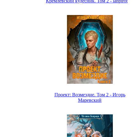
Кремлёвский кудесник. Том 2 - lanpirot
Проект: Возмездие. Том 2 - Игорь
Маревский