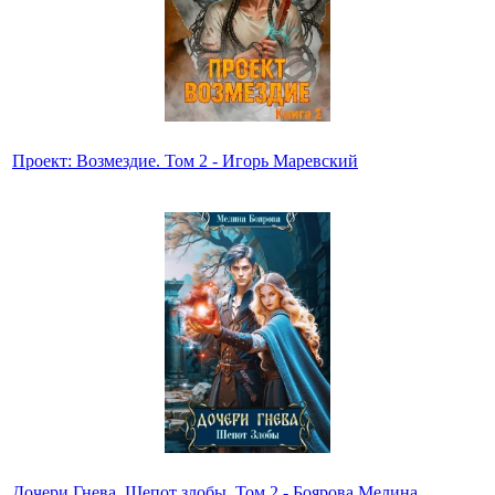
Проект: Возмездие. Том 2 - Игорь Маревский
Дочери Гнева. Шепот злобы. Том 2 - Боярова Мелина