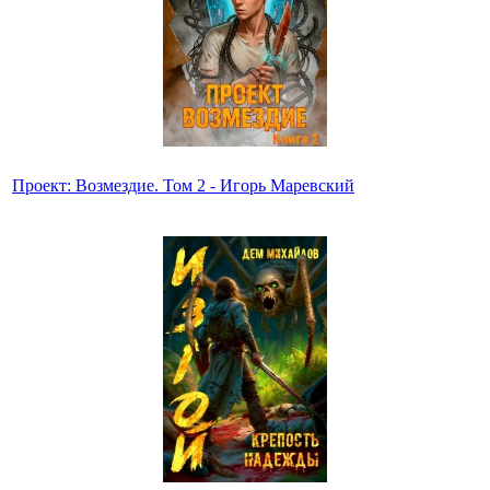
Проект: Возмездие. Том 2 - Игорь Маревский