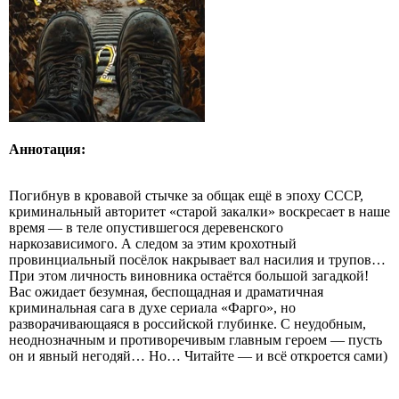
Аннотация:
Погибнув в кровавой стычке за общак ещё в эпоху СССР,
криминальный авторитет «старой закалки» воскресает в наше
время — в теле опустившегося деревенского
наркозависимого. А следом за этим крохотный
провинциальный посёлок накрывает вал насилия и трупов…
При этом личность виновника остаётся большой загадкой!
Вас ожидает безумная, беспощадная и драматичная
криминальная сага в духе сериала «Фарго», но
разворачивающаяся в российской глубинке. С неудобным,
неоднозначным и противоречивым главным героем — пусть
он и явный негодяй… Но… Читайте — и всё откроется сами)