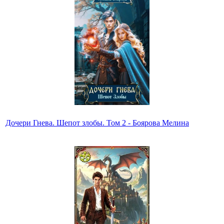
Дочери Гнева. Шепот злобы. Том 2 - Боярова Мелина