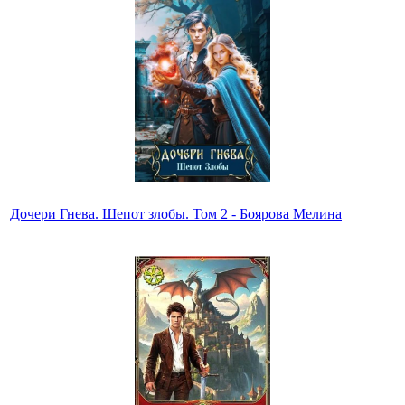
Дочери Гнева. Шепот злобы. Том 2 - Боярова Мелина