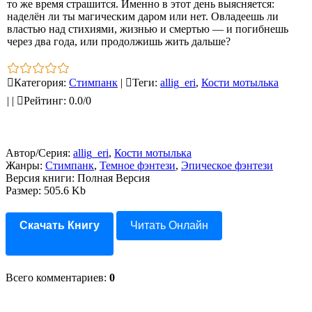
то же время страшится. Именно в этот день выясняется:
наделён ли ты магическим даром или нет. Овладеешь ли
властью над стихиями, жизнью и смертью — и погибнешь
через два года, или продолжишь жить дальше?
Категория
:
Стимпанк
|
Теги
:
allig_eri
,
Кости мотылька
|
|
Рейтинг
:
0.0
/
0
Автор/Серия:
allig_eri
,
Кости мотылька
Жанры:
Стимпанк
,
Темное фэнтези
,
Эпическое фэнтези
Версия книги: Полная Версия
Размер: 505.6 Kb
Скачать Книгу
Читать Онлайн
Всего комментариев
:
0