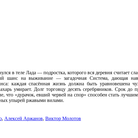
улся в теле Лада — подростка, которого вся деревня считает сла
ный шанс на выживание — загадочная Система, дающая на
анса: каждая спасённая жизнь должна быть уравновешена ч
ахарь умирает. Долг торговцу десять серебряников. Срок до 
не, что «дурачок, евший червей на спор» способен стать лучшим
отных упырей ржавыми вилами.
ю
,
Алексей Аржанов
,
Виктор Молотов