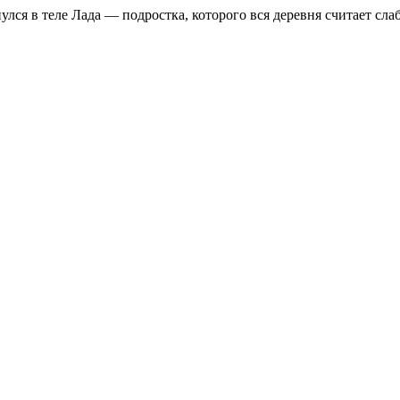
улся в теле Лада — подростка, которого вся деревня считает сл
Главная
Библиотека
Обратная Связь
Правообладателям