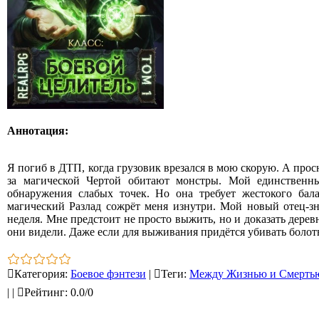
Аннотация:
Я погиб в ДТП, когда грузовик врезался в мою скорую. А просн
за магической Чертой обитают монстры. Мой единствен
обнаружения слабых точек. Но она требует жестокого бал
магический Разлад сожрёт меня изнутри. Мой новый отец-зн
неделя. Мне предстоит не просто выжить, но и доказать дерев
они видели. Даже если для выживания придётся убивать бол
Категория
:
Боевое фэнтези
|
Теги
:
Между Жизнью и Смерть
|
|
Рейтинг
:
0.0
/
0