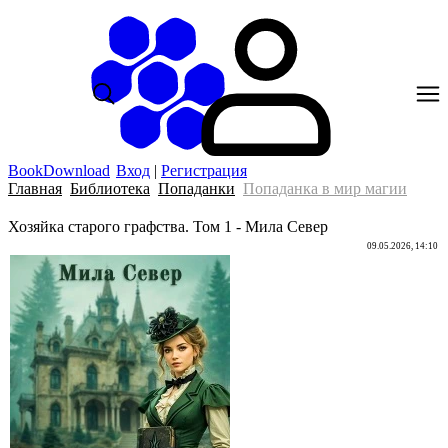
BookDownload
Вход
|
Регистрация
Главная
Библиотека
Попаданки
Попаданка в мир магии
Хозяйка старого графства. Том 1 - Мила Север
09.05.2026, 14:10