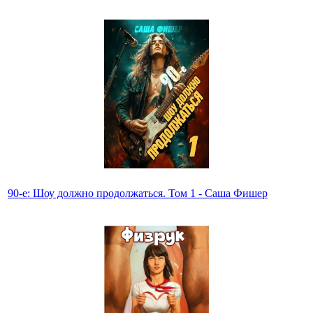
90-е: Шоу должно продолжаться. Том 1 - Саша Фишер