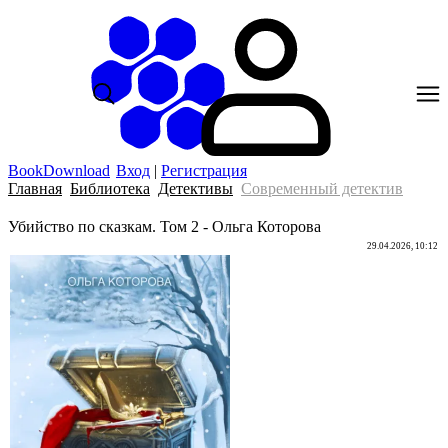
BookDownload
Вход
|
Регистрация
Главная
Библиотека
Детективы
Современный детектив
Убийство по сказкам. Том 2 - Ольга Которова
29.04.2026, 10:12