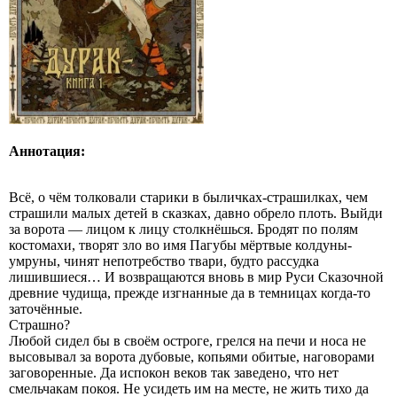
Аннотация:
Всё, о чём толковали старики в быличках-страшилках, чем
страшили малых детей в сказках, давно обрело плоть. Выйди
за ворота — лицом к лицу столкнёшься. Бродят по полям
костомахи, творят зло во имя Пагубы мёртвые колдуны-
умруны, чинят непотребство твари, будто рассудка
лишившиеся… И возвращаются вновь в мир Руси Сказочной
древние чудища, прежде изгнанные да в темницах когда-то
заточённые.
Страшно?
Любой сидел бы в своём остроге, грелся на печи и носа не
высовывал за ворота дубовые, копьями обитые, наговорами
заговоренные. Да испокон веков так заведено, что нет
смельчакам покоя. Не усидеть им на месте, не жить тихо да