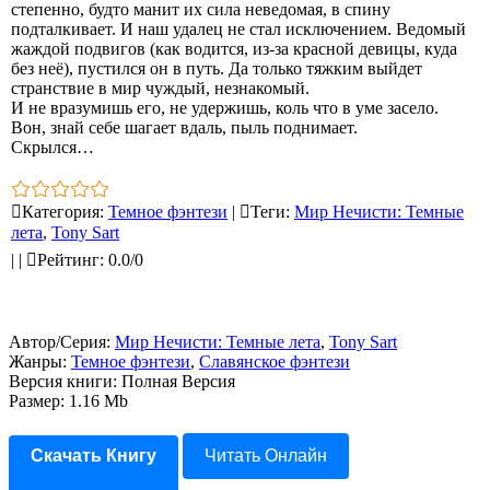
степенно, будто манит их сила неведомая, в спину
подталкивает. И наш удалец не стал исключением. Ведомый
жаждой подвигов (как водится, из‑за красной девицы, куда
без неё), пустился он в путь. Да только тяжким выйдет
странствие в мир чуждый, незнакомый.
И не вразумишь его, не удержишь, коль что в уме засело.
Вон, знай себе шагает вдаль, пыль поднимает.
Скрылся…
Категория
:
Темное фэнтези
|
Теги
:
Мир Нечисти: Темные
лета
,
Tony Sart
|
|
Рейтинг
:
0.0
/
0
Автор/Серия:
Мир Нечисти: Темные лета
,
Tony Sart
Жанры:
Темное фэнтези
,
Славянское фэнтези
Версия книги: Полная Версия
Размер: 1.16 Mb
Скачать Книгу
Читать Онлайн